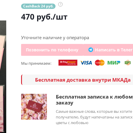
?
CashBack 24 руб.
470
руб.
/шт
Уточните наличие у оператора
Позвонить по телефону
Написать в Теле
Мы принимаем:
Бесплатная доставка внутри МКАДа
Бесплатная записка к любом
заказу
Самые важные слова, которые вы хотите
получателю, будут напечатаны на записк
цветы с любовью