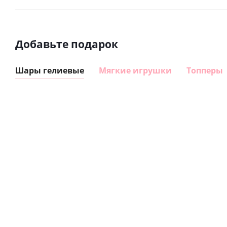
Добавьте подарок
Шары гелиевые
Мягкие игрушки
Топперы
Шар
Шар
сердце I
гелиевый
love you
цифра 8
(45 см)
Сердце розовое
(40х102
фольгированный
см)
шар с гелием (45
см)
895
1 330
руб.
руб.
895
руб.