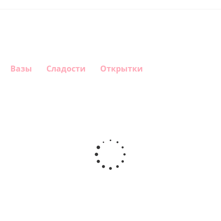
Вазы
Сладости
Открытки
Шар
Шар
Шар
Шар
гелиевый
гелиевый
гелиевый
Звезда - С
цифра 4
цифра 3
цифра 1
днем
(40х102
(40х102
(40х102
рождения
см)
см)
см)
(45 см)
1 330
1 330
1 330
895
руб.
руб.
руб.
руб.