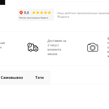
Наш рейтинг выполненных заказов
Яндексе
Ф
Доставим за
ная
2 часа с
 к
момента
заказа
Самовывоз
Тэги