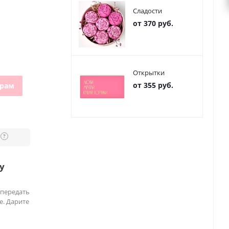
Сладости
от 370 руб.
Открытки
от 355 руб.
грам
?
у
 передать
е. Дарите