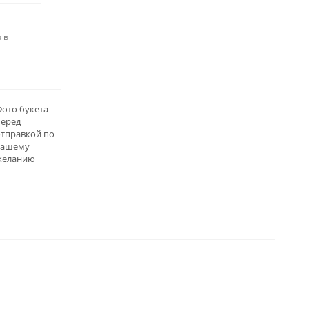
 в
ото букета
перед
отправкой по
вашему
желанию