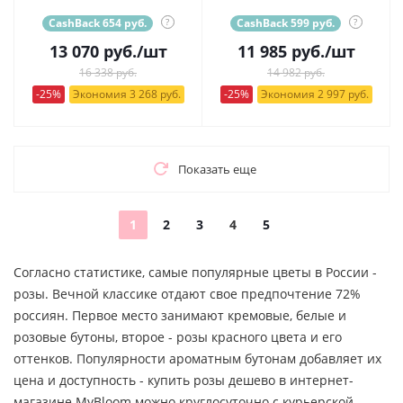
CashBack 654 руб.
?
CashBack 599 руб.
?
13 070
руб.
/шт
11 985
руб.
/шт
16 338 руб.
14 982 руб.
-25%
Экономия 3 268 руб.
-25%
Экономия 2 997 руб.
Показать еще
1
2
3
4
5
Согласно статистике, самые популярные цветы в России -
розы. Вечной классике отдают свое предпочтение 72%
россиян. Первое место занимают кремовые, белые и
розовые бутоны, второе - розы красного цвета и его
оттенков. Популярности ароматным бутонам добавляет их
цена и доступность - купить розы дешево в интернет-
магазине MyBloom можно круглосуточно с курьерской