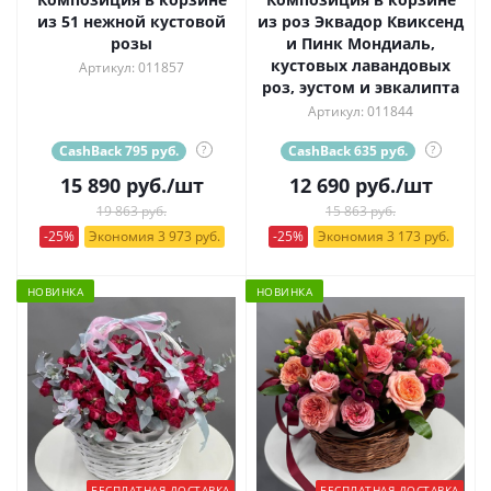
из 51 нежной кустовой
из роз Эквадор Квиксенд
розы
и Пинк Мондиаль,
кустовых лавандовых
Артикул: 011857
роз, эустом и эвкалипта
Артикул: 011844
CashBack 795 руб.
?
CashBack 635 руб.
?
15 890
руб.
/шт
12 690
руб.
/шт
19 863 руб.
15 863 руб.
-25%
Экономия 3 973 руб.
-25%
Экономия 3 173 руб.
НОВИНКА
НОВИНКА
БЕСПЛАТНАЯ ДОСТАВКА
БЕСПЛАТНАЯ ДОСТАВКА