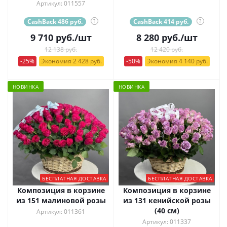
Артикул: 011557
CashBack 486 руб.
?
CashBack 414 руб.
?
9 710
руб.
/шт
8 280
руб.
/шт
12 138 руб.
12 420 руб.
-25%
Экономия 2 428 руб.
-50%
Экономия 4 140 руб.
НОВИНКА
НОВИНКА
БЕСПЛАТНАЯ ДОСТАВКА
БЕСПЛАТНАЯ ДОСТАВКА
Композиция в корзине
Композиция в корзине
из 151 малиновой розы
из 131 кенийской розы
(40 см)
Артикул: 011361
Артикул: 011337