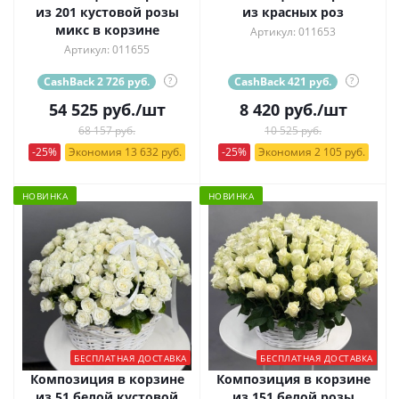
из 201 кустовой розы
из красных роз
микс в корзине
Артикул: 011653
Артикул: 011655
CashBack 2 726 руб.
?
CashBack 421 руб.
?
54 525
руб.
/шт
8 420
руб.
/шт
68 157 руб.
10 525 руб.
-25%
Экономия 13 632 руб.
-25%
Экономия 2 105 руб.
НОВИНКА
НОВИНКА
БЕСПЛАТНАЯ ДОСТАВКА
БЕСПЛАТНАЯ ДОСТАВКА
Композиция в корзине
Композиция в корзине
из 51 белой кустовой
из 151 белой розы