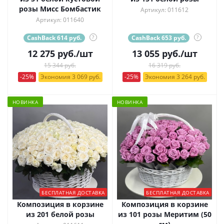
розы Мисс Бомбастик
Артикул: 011612
Артикул: 011640
CashBack 614 руб.
?
CashBack 653 руб.
?
12 275
руб.
/шт
13 055
руб.
/шт
15 344 руб.
16 319 руб.
-25%
Экономия 3 069 руб.
-25%
Экономия 3 264 руб.
НОВИНКА
НОВИНКА
БЕСПЛАТНАЯ ДОСТАВКА
БЕСПЛАТНАЯ ДОСТАВКА
Композиция в корзине
Композиция в корзине
из 201 белой розы
из 101 розы Меритим (50