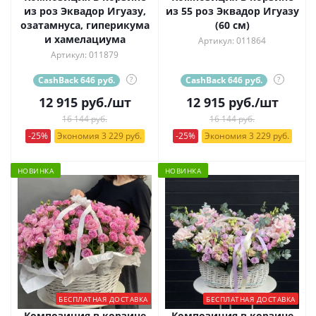
из роз Эквадор Игуазу,
из 55 роз Эквадор Игуазу
озатамнуса, гиперикума
(60 см)
и хамелациума
Артикул: 011864
Артикул: 011879
CashBack 646 руб.
?
CashBack 646 руб.
?
12 915
руб.
/шт
12 915
руб.
/шт
16 144 руб.
16 144 руб.
-25%
Экономия 3 229 руб.
-25%
Экономия 3 229 руб.
НОВИНКА
НОВИНКА
БЕСПЛАТНАЯ ДОСТАВКА
БЕСПЛАТНАЯ ДОСТАВКА
Композиция в корзине
Композиция в корзине