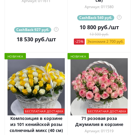
см)
Артикул: 011611
Артикул: 011580
CashBack 540 руб.
?
10 800
руб.
/шт
CashBack 927 руб.
?
13 500 руб.
18 530
руб.
/шт
-25%
Экономия 2 700 руб.
НОВИНКА
НОВИНКА
БЕСПЛАТНАЯ ДОСТАВКА
БЕСПЛАТНАЯ ДОСТАВКА
Композиция в корзине
71 розовая роза
из 101 кенийской розы
Джумилия в корзине
солнечный микс (40 см)
Артикул: 011519