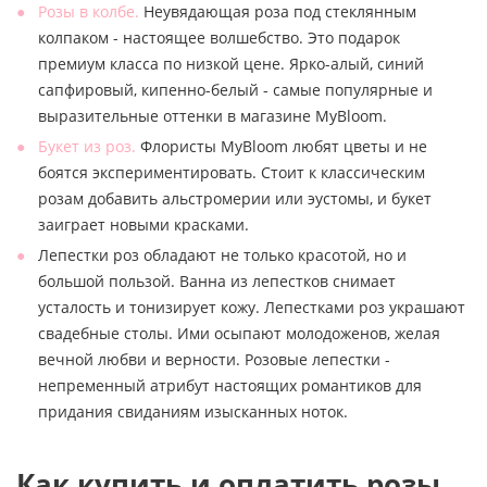
Розы в колбе.
Неувядающая роза под стеклянным
колпаком - настоящее волшебство. Это подарок
премиум класса по низкой цене. Ярко-алый, синий
сапфировый, кипенно-белый - самые популярные и
выразительные оттенки в магазине MyBloom.
Букет из роз.
Флористы MyBloom любят цветы и не
боятся экспериментировать. Стоит к классическим
розам добавить альстромерии или эустомы, и букет
заиграет новыми красками.
Лепестки роз обладают не только красотой, но и
большой пользой. Ванна из лепестков снимает
усталость и тонизирует кожу. Лепестками роз украшают
свадебные столы. Ими осыпают молодоженов, желая
вечной любви и верности. Розовые лепестки -
непременный атрибут настоящих романтиков для
придания свиданиям изысканных ноток.
Как купить и оплатить розы