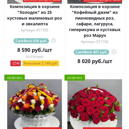
Композиция в корзине
Композиция в корзине
"Холодок" из 25
"Кофейный джем" из
кустовых малиновых роз
пионовидных роз,
и эвкалипта
сафари, лагуруса,
гиперикума и кустовых
Артикул: 011765
роз Марун
CashBack 430 руб.
?
Артикул: 011742
8 590
руб.
/шт
CashBack 401 руб.
?
10 738 руб.
8 020
руб.
/шт
-25%
Экономия 2 148 руб.
НОВИНКА
НОВИНКА