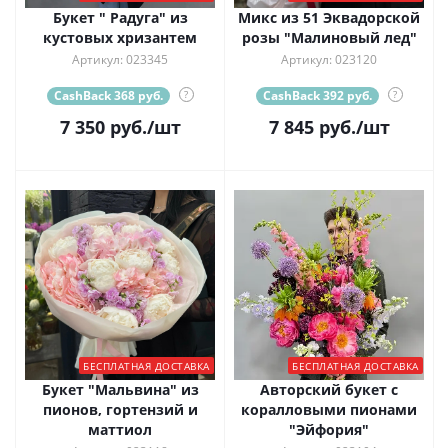
Букет " Радуга" из
Микс из 51 Эквадорской
кустовых хризантем
розы "Малиновый лед"
Артикул: 023345
Артикул: 023120
CashBack 368 руб.
?
CashBack 392 руб.
?
7 350
руб.
/шт
7 845
руб.
/шт
БЕСПЛАТНАЯ ДОСТАВКА
БЕСПЛАТНАЯ ДОСТАВКА
Букет "Мальвина" из
Авторский букет с
пионов, гортензий и
коралловыми пионами
маттиол
"Эйфория"