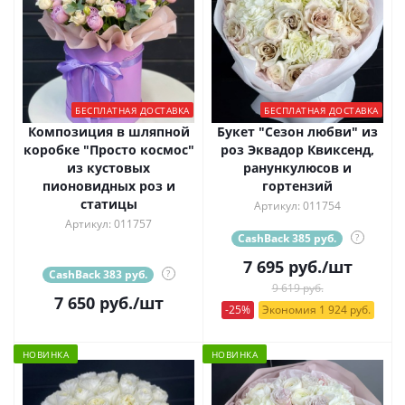
БЕСПЛАТНАЯ ДОСТАВКА
БЕСПЛАТНАЯ ДОСТАВКА
Композиция в шляпной
Букет "Сезон любви" из
коробке "Просто космос"
роз Эквадор Квиксенд,
из кустовых
ранункулюсов и
пионовидных роз и
гортензий
статицы
Артикул: 011754
Артикул: 011757
CashBack 385 руб.
?
7 695
руб.
/шт
CashBack 383 руб.
?
9 619 руб.
7 650
руб.
/шт
-25%
Экономия 1 924 руб.
НОВИНКА
НОВИНКА