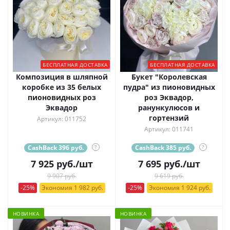
БЕСПЛАТНАЯ ДОСТАВКА
БЕСПЛАТНАЯ ДОСТАВКА
Композиция в шляпной
Букет "Королевская
коробке из 35 белых
пудра" из пионовидных
пионовидных роз
роз Эквадор,
Эквадор
ранункулюсов и
гортензий
Артикул: 011752
Артикул: 011741
CashBack 396 руб.
?
CashBack 385 руб.
?
7 925
руб.
/шт
7 695
руб.
/шт
9 907 руб.
9 619 руб.
-25%
Экономия 1 982 руб.
-25%
Экономия 1 924 руб.
НОВИНКА
НОВИНКА