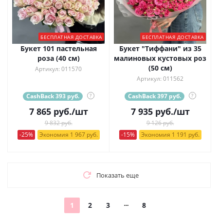
БЕСПЛАТНАЯ ДОСТАВКА
БЕСПЛАТНАЯ ДОСТАВКА
Букет 101 пастельная
Букет "Тиффани" из 35
роза (40 см)
малиновых кустовых роз
(50 см)
Артикул: 011570
Артикул: 011562
CashBack 393 руб.
?
CashBack 397 руб.
?
7 865
руб.
/шт
7 935
руб.
/шт
9 832 руб.
9 126 руб.
-25%
Экономия 1 967 руб.
-15%
Экономия 1 191 руб.
Показать еще
1
2
3
8