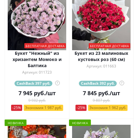
БЕСПЛАТНАЯ ДОСТАВКА
БЕСПЛАТНАЯ ДОСТАВКА
Букет "Нежный" из
Букет из 23 малиновых
хризантем Момоко и
кустовых роз (60 см)
Балтика
Артикул: 011663
Артикул: 011723
CashBack 397 руб.
?
CashBack 392 руб.
?
7 945
руб.
/шт
7 845
руб.
/шт
9 932 руб.
9 807 руб.
-25%
Экономия 1 987 руб.
-25%
Экономия 1 962 руб.
НОВИНКА
НОВИНКА