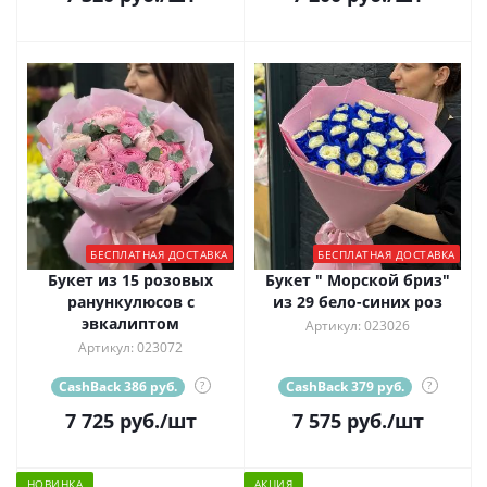
БЕСПЛАТНАЯ ДОСТАВКА
БЕСПЛАТНАЯ ДОСТАВКА
Букет из 15 розовых
Букет " Морской бриз"
ранункулюсов с
из 29 бело-синих роз
эвкалиптом
Артикул: 023026
Артикул: 023072
CashBack 386 руб.
?
CashBack 379 руб.
?
7 725
руб.
/шт
7 575
руб.
/шт
НОВИНКА
АКЦИЯ