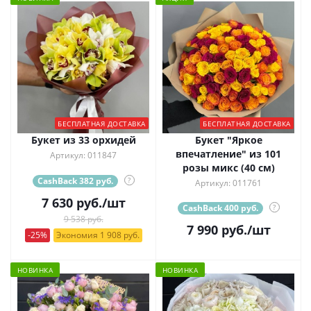
БЕСПЛАТНАЯ ДОСТАВКА
БЕСПЛАТНАЯ ДОСТАВКА
Букет из 33 орхидей
Букет "Яркое
впечатление" из 101
Артикул: 011847
розы микс (40 см)
CashBack 382 руб.
?
Артикул: 011761
7 630
руб.
/шт
CashBack 400 руб.
?
9 538 руб.
7 990
руб.
/шт
-25%
Экономия 1 908 руб.
НОВИНКА
НОВИНКА