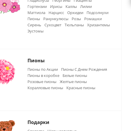
Гладиолусы
Георгины
Гиацинты
Гортензии
Ирисы
Каллы
Лилии
Маттиола
Нарцисс
Орхидеи
Подсолнухи
Пионы
Ранункулюсы
Розы
Ромашки
Сирень
Сухоцвет
Тюльпаны
Хризантемы
Эустомы
Пионы
Пионы по Акции
Пионы С Днем Рождения
Пионы в коробке
Белые пионы
Розовые пионы
Желтые пионы
Коралловые пионы
Красные пионы
Подарки