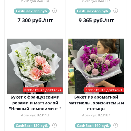
Артикул: 023118
Артикул: 023117
CashBack 365 руб.
?
CashBack 468 руб.
?
7 300
руб.
/шт
9 365
руб.
/шт
БЕСПЛАТНАЯ ДОСТАВКА
БЕСПЛАТНАЯ ДОСТАВКА
Букет с французскими
Букет из ароматной
розами и маттиолой
маттиолы, хризантемы и
"Нежный комплимент "
статицы
Артикул: 023113
Артикул: 023107
CashBack 130 руб.
?
CashBack 160 руб.
?