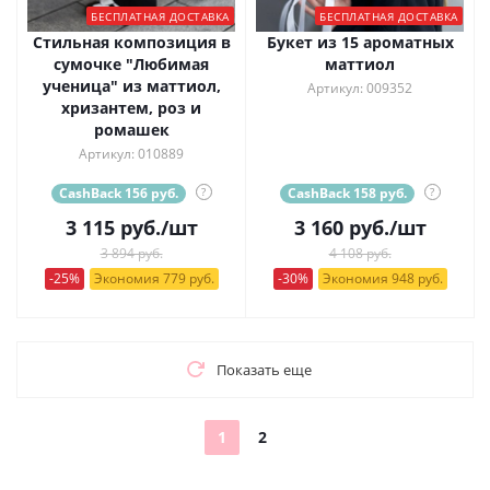
БЕСПЛАТНАЯ ДОСТАВКА
БЕСПЛАТНАЯ ДОСТАВКА
Стильная композиция в
Букет из 15 ароматных
сумочке "Любимая
маттиол
ученица" из маттиол,
Артикул: 009352
хризантем, роз и
ромашек
Артикул: 010889
CashBack 156 руб.
?
CashBack 158 руб.
?
3 115
руб.
/шт
3 160
руб.
/шт
3 894 руб.
4 108 руб.
-25%
Экономия 779 руб.
-30%
Экономия 948 руб.
Показать еще
1
2