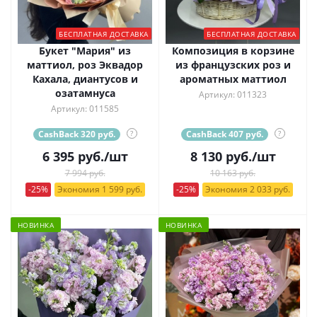
БЕСПЛАТНАЯ ДОСТАВКА
БЕСПЛАТНАЯ ДОСТАВКА
Букет "Мария" из
Композиция в корзине
маттиол, роз Эквадор
из французских роз и
Кахала, диантусов и
ароматных маттиол
озатамнуса
Артикул: 011323
Артикул: 011585
CashBack 320 руб.
?
CashBack 407 руб.
?
6 395
руб.
/шт
8 130
руб.
/шт
7 994 руб.
10 163 руб.
-25%
Экономия 1 599 руб.
-25%
Экономия 2 033 руб.
НОВИНКА
НОВИНКА