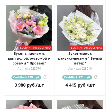
БЕСПЛАТНАЯ ДОСТАВКА
БЕСПЛАТНАЯ ДОСТАВКА
Букет с пионами,
Букет-микс с
маттиолой, эустомой и
ранункулюсами " Белый
розами " Прованс"
ветер"
Артикул: 023074
Артикул: 023010
CashBack 199 руб.
?
CashBack 221 руб.
?
3 980
руб.
/шт
4 415
руб.
/шт