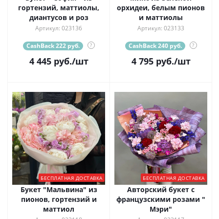
гортензий, маттиолы,
орхидеи, белым пионов
диантусов и роз
и маттиолы
Артикул: 023136
Артикул: 023133
CashBack 222 руб.
?
CashBack 240 руб.
?
4 445
руб.
/шт
4 795
руб.
/шт
БЕСПЛАТНАЯ ДОСТАВКА
БЕСПЛАТНАЯ ДОСТАВКА
Букет "Мальвина" из
Авторский букет с
пионов, гортензий и
французскими розами "
маттиол
Мэри"