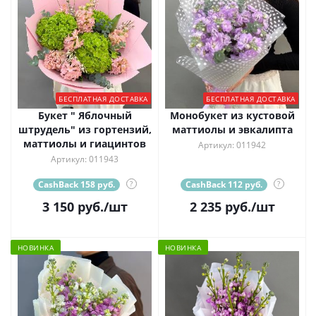
БЕСПЛАТНАЯ ДОСТАВКА
БЕСПЛАТНАЯ ДОСТАВКА
Букет " Яблочный
Монобукет из кустовой
штрудель" из гортензий,
маттиолы и эвкалипта
маттиолы и гиацинтов
Артикул: 011942
Артикул: 011943
CashBack 158 руб.
?
CashBack 112 руб.
?
3 150
руб.
/шт
2 235
руб.
/шт
НОВИНКА
НОВИНКА