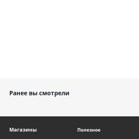
см)
1 330
1 330
руб.
895
руб.
руб.
Ранее вы смотрели
Магазины
Полезное