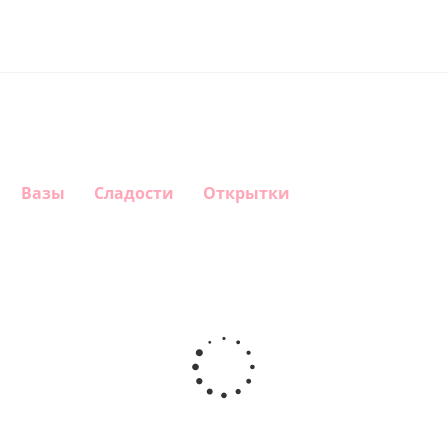
Вазы
Сладости
Открытки
Шар
Шар
Шар
Шар
сердце,
сердце I
гелиевый
Звезда - С
моя
love you
цифра 1
днем
любовь
(45 см)
(40х102
рождения
см)
(45 см)