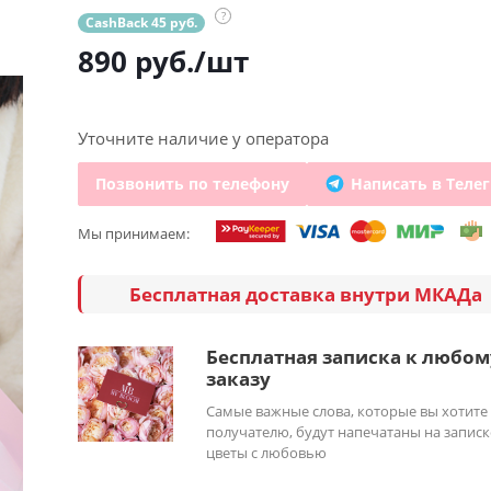
?
CashBack 45 руб.
890
руб.
/шт
Уточните наличие у оператора
Позвонить по телефону
Написать в Теле
Мы принимаем:
Бесплатная доставка внутри МКАДа
Бесплатная записка к любом
заказу
Самые важные слова, которые вы хотите
получателю, будут напечатаны на записк
цветы с любовью