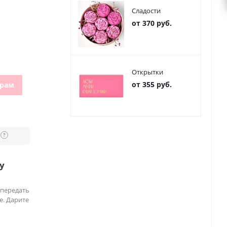
Сладости
от 370 руб.
Открытки
от 355 руб.
грам
?
у
 передать
е. Дарите