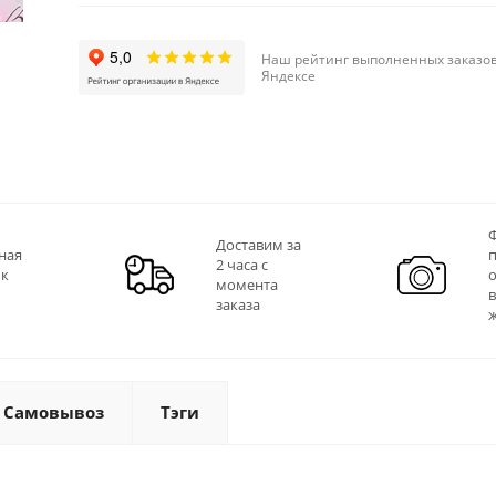
Наш рейтинг выполненных заказов
Яндексе
Ф
Доставим за
ная
2 часа с
 к
момента
заказа
Самовывоз
Тэги