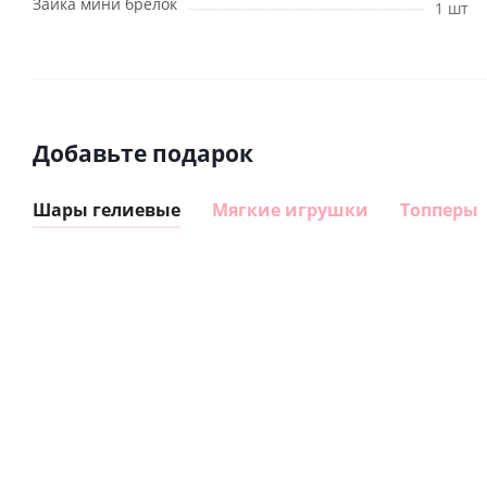
Зайка мини брелок
1 шт
Добавьте подарок
Шары гелиевые
Мягкие игрушки
Топперы
Шар
Шар
гелиевый
гелиевый
цифра 8
цифра 4
Сердце розовое
(40х102
(40х102
фольгированный
см)
см)
шар с гелием (45