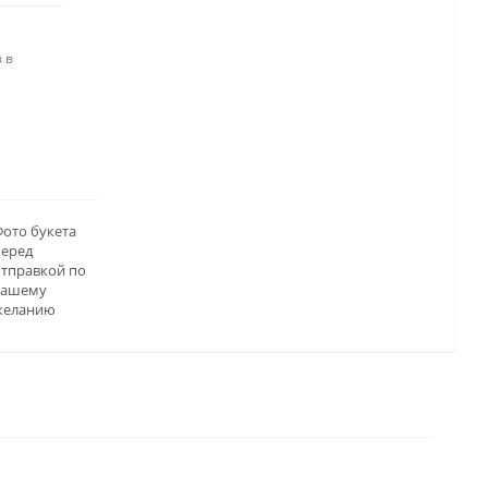
 в
ото букета
перед
отправкой по
вашему
желанию