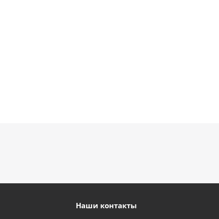
1 330
1 330
900
895
руб.
руб.
руб.
руб.
Наши контакты