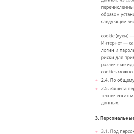
перечисленных
образом устан
следующем зн
cookie (куки)
Интернет — са
логин и парол
риски для при
различные иде
cookies можно
2.4. По общем
2.5. Защита п
технических м
данных.
3. Персональны
3.1. Под перс