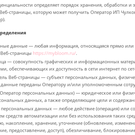
енциальности определяет порядок хранения, обработки и
Веб-страницы, которую может получить Оператор ИП Чулкова А.
р).
пределения
ьные данные — любая информация, относящаяся прямо или
 Веб-страницы
https://mybloom.ru/
.
ница — совокупность графических и информационных матер
ми, обеспечивающих их доступность в сети интернет по се
тель Веб-страницы — субъект персональных данных, физиче
данные переданы Оператору и/или уполномоченным сотруд
 (Оператор персональных данных) — юридическое или физи
сональных данных, а также определяющие цели и содержа
а персональных данных — любое действие (операция) или с
м средств автоматизации или без использования таких сре
ю, накопление, хранение, уточнение (обновление, изменени
ние, предоставление, доступ), обезличивание, блокирован