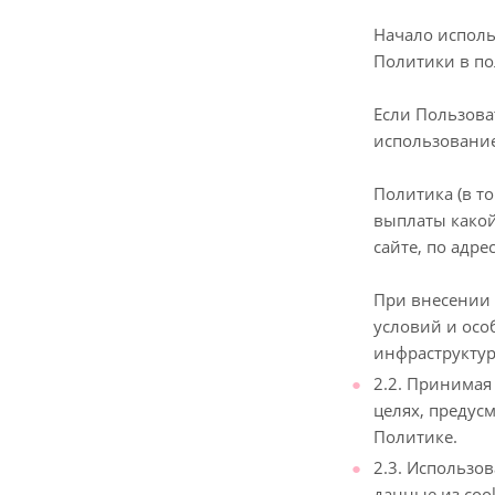
Начало исполь
Политики в по
Если Пользова
использование
Политика (в т
выплаты какой
сайте, по адре
При внесении 
условий и осо
инфраструктур
2.2. Принимая
целях, предус
Политике.
2.3. Использо
данные из cook