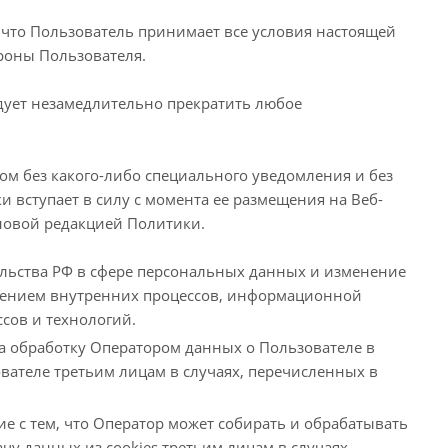
 что Пользователь принимает все условия настоящей
роны Пользователя.
едует незамедлительно прекратить любое
ром без какого-либо специального уведомления и без
и вступает в силу с момента ее размещения на Веб-
 новой редакцией Политики.
льства РФ в сфере персональных данных и изменение
енением внутренних процессов, информационной
сов и технологий.
на обработку Оператором данных о Пользователе в
вателе третьим лицам в случаях, перечисленных в
ие с тем, что Оператор может собирать и обрабатывать
чу данных из cookies третьим лицам в случаях,