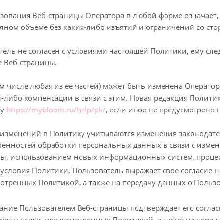
зования Веб-страницы Оператора в любой форме означает,
лном объеме без каких-либо изъятий и ограничений со сто
тель не согласен с условиями настоящей Политики, ему сл
 Веб-страницы.
ом числе любая из ее частей) может быть изменена Операто
-либо компенсации в связи с этим. Новая редакция Политик
су
https://mybloom.ru/help/pk/
, если иное не предусмотрено
изменений в Политику учитываются изменения законодате
бенностей обработки персональных данных в связи с изм
ы, использованием новых информационных систем, процес
 условия Политики, Пользователь выражает свое согласие 
мотренных Политикой, а также на передачу данных о Пользо
вание Пользователем Веб-страницы подтверждает его соглас
ies в целях, предусмотренных Политикой, а также на переда