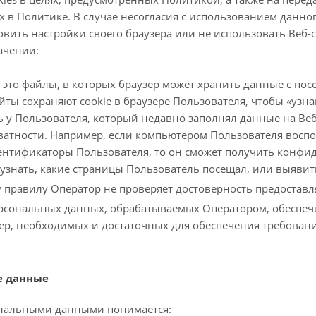
 в Политике. В случае несогласия с использованием данно
овить настройки своего браузера или не использовать Веб-с
ачении:
 — это файлы, в которых браузер может хранить данные с 
йты сохраняют cookie в браузере Пользователя, чтобы «узн
ь у Пользователя, который недавно заполнял данные на Веб
ватности. Например, если компьютером Пользователя воспол
нтификаторы Пользователя, то он сможет получить конфи
 узнать, какие страницы Пользователь посещал, или выяви
у правилу Оператор не проверяет достоверность предоста
ерсональных данных, обрабатываемых Оператором, обеспеч
ер, необходимых и достаточных для обеспечения требован
е данные
ональными данными понимается: