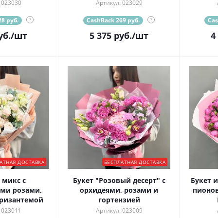
 023030
Артикул: 023029
8 руб.
?
CashBack 269 руб.
?
Cas
уб.
/шт
5 375
руб.
/шт
4
АТНАЯ ДОСТАВКА
БЕСПЛАТНАЯ ДОСТАВКА
микс с
Букет "Розовый десерт" с
Букет и
ми розами,
орхидеями, розами и
пионо
хризантемой
гортензией
 023011
Артикул: 023009