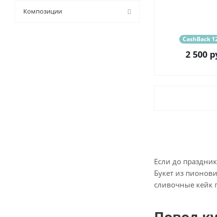
9 (
11
)
Композиции
CashBack 12
2 500
р
Если до праздник
Букет из пионови
сливочные кейк п
Повод к