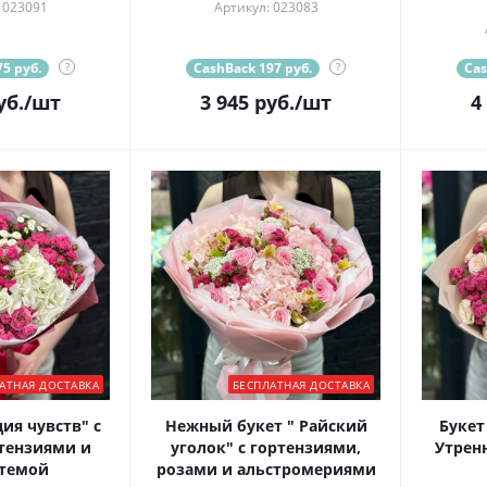
 023091
Артикул: 023083
5 руб.
?
CashBack 197 руб.
?
Cas
уб.
/шт
3 945
руб.
/шт
4
АТНАЯ ДОСТАВКА
БЕСПЛАТНАЯ ДОСТАВКА
Нежный букет " Райский
Букет
тензиями и
уголок" с гортензиями,
Утренн
темой
розами и альстромериями