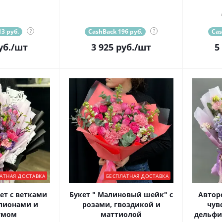
3 руб.
?
CashBack 196 руб.
?
Cas
уб.
/шт
3 925
руб.
/шт
5
АТНАЯ ДОСТАВКА
БЕСПЛАТНАЯ ДОСТАВКА
ет с ветками
Букет " Малиновый шейк" с
Автор
пионами и
розами, гвоздикой и
чув
умом
маттиолой
дельфи