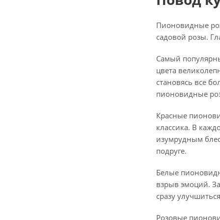
Пионовидные роз
садовой розы. Г
Самый популярны
цвета великолепн
становясь все б
пионовидные розы
Красные пионовид
классика. В кажд
изумрудным блес
подруге.
Белые пионовидн
взрыв эмоций. З
сразу улучшиться
Розовые пионови