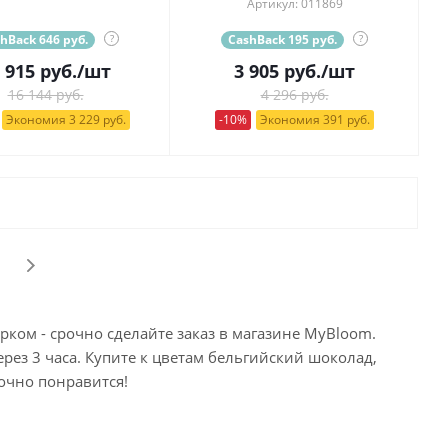
Артикул: 011869
hBack 646 руб.
?
CashBack 195 руб.
?
 915
руб.
/шт
3 905
руб.
/шт
16 144 руб.
4 296 руб.
Экономия 3 229 руб.
-10%
Экономия 391 руб.
арком - срочно сделайте заказ в магазине MyBloom.
ерез 3 часа. Купите к цветам бельгийский шоколад,
очно понравится!