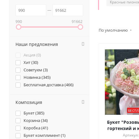
Красные пионо
990
91662
По умолчанию
Наши предложения
Акция (
0
)
Хит (
30
)
Советуем (
3
)
Новинка (
345
)
Бесплатная доставка (
466
)
Композиция
БЕСПЛ
Букет (
385
)
Корзина (
34
)
Букет "Розов
Коробка (
41
)
гортензий и 
Букет комплимент (
1
)
Артикул: