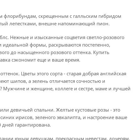
зам флорибундам, скрещенным с галльским гибридом
битый лепестками, внешне напоминающий пион.
блс. Нежные и изысканные соцветия светло-розового
ки идеальной формы, раскрываются постепенно,
ого до насыщенного розового оттенка. Купить
авка сэкономит еще и ваше время.
енок. Цветы этого сорта - старая добрая английская
меют шипов, а зелень отличается сочностью и
? Мужчине и женщине, коллеге и сестре, маме и лучшей
ли девичьей спальни. Желтые кустовые розы - это
иних ирисов, зеленого эвкалипта, и настроение ваше
0 дней гарантирована.
идании юным девушкам, прекрасным невестам, дочерям.