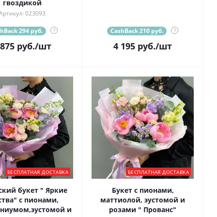
гвоздикой
Артикул: 023093
hBack 294 руб.
?
CashBack 210 руб.
?
 875
руб.
/шт
4 195
руб.
/шт
БЕСПЛАТНАЯ ДОСТАВКА
БЕСПЛАТНАЯ ДОСТАВКА
ский букет " Яркие
Букет с пионами,
ства" с пионами,
маттиолой, эустомой и
ниумом,эустомой и
розами " Прованс"