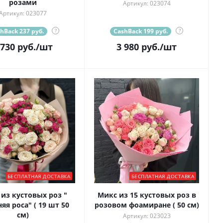
розами
Артикул: 023074
Артикул: 023077
hBack 237 руб.
?
CashBack 199 руб.
?
 730
руб.
/шт
3 980
руб.
/шт
БЕСПЛАТНАЯ ДОСТАВКА
БЕСПЛАТНАЯ ДОСТАВКА
 из кустовых роз "
Микс из 15 кустовых роз в
яя роса" ( 19 шт 50
розовом фоамиране ( 50 см)
см)
Артикул: 023023