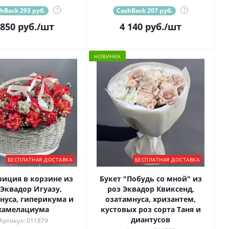
hBack 293 руб.
?
CashBack 207 руб.
?
 850
руб.
/шт
4 140
руб.
/шт
НОВИНКА
БЕСПЛАТНАЯ ДОСТАВКА
БЕСПЛАТНАЯ ДОСТАВКА
иция в корзине из
Букет "Побудь со мной" из
 Эквадор Игуазу,
роз Эквадор Квиксенд,
нуса, гиперикума и
озатамнуса, хризантем,
хамелациума
кустовых роз сорта Таня и
диантусов
Артикул: 011879