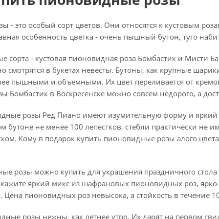
ы - это особый сорт цветов. Они относятся к кустовым ро
лавная особенность цветка - очень пышный бутон, туго на
е сорта - кустовая пионовидная роза Бомбастик и Мисти Ба
о смотрятся в букетах невесты. Бутоны, как крупные шари
олее пышными и объемными. Их цвет переливается от кремов
 Бомбастик в Воскресенске можно совсем недорого, а дост
ные розы Ред Пиано имеют изумительную форму и яркий отт
ом бутоне не менее 100 лепестков, стебли практически не и
ком. Кому в подарок купить пионовидные розы алого цвета
ые розы можно купить для украшения праздничного стола и
акажите яркий микс из шафрановых пионовидных роз, ярко-с
. Цена пионовидных роз невысока, а стойкость в течение 1
дные розы нежны, как летнее утро. Их дарят на первом св