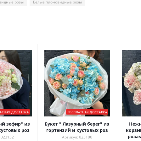
видные розы
Белые пионовидные розы
АТНАЯ ДОСТАВКА
БЕСПЛАТНАЯ ДОСТАВКА
ый зефир" из
Букет " Лазурный берег" из
Нежн
кустовых роз
гортензий и кустовых роз
корзи
розам
 023132
Артикул: 023106