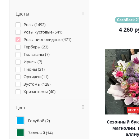
Цветы
CashBack 21
Розы (
1492
)
4 260
р
Розы кустовые (
541
)
Розы пионовидные (
471
)
Герберы (
23
)
Тюльпаны (
7
)
Ирисы (
7
)
Пионы (
21
)
Орхидеи (
11
)
Эустомы (
128
)
Хризантемы (
40
)
Ромашки (
14
)
Ранункулюсы (
16
)
Цвет
БЕСПЛ
Альстромерии (
49
)
Голубой (
2
)
Гортензии (
55
)
Сезонный бук
магнолии, 
Лилии (
4
)
Зеленый (
14
)
алли
Подсолнухи (
1
)