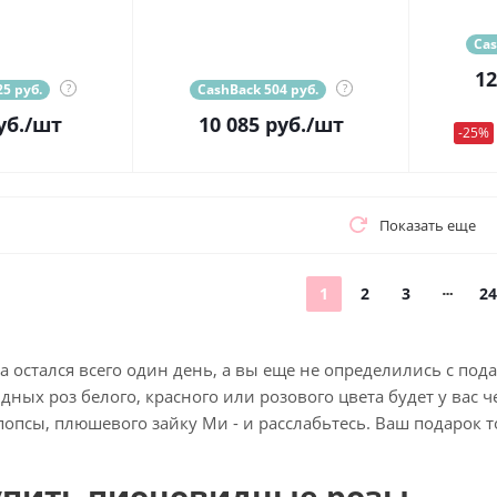
Cas
12
5 руб.
?
CashBack 504 руб.
?
уб.
/шт
10 085
руб.
/шт
-25%
Показать еще
1
2
3
24
а остался всего один день, а вы еще не определились с под
дных роз белого, красного или розового цвета будет у вас ч
опсы, плюшевого зайку Ми - и расслабьтесь. Ваш подарок т
упить пионовидные розы