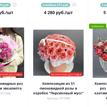
4 руб.
?
CashBack 214 руб.
?
Cas
уб.
/шт
4 280
руб.
/шт
5
НОВИНКА
АТНАЯ ДОСТАВКА
БЕСПЛАТНАЯ ДОСТАВКА
новидных роз
Композиция из 51
Композ
и эвкалипта
пионовидной розы в
роз
коробке "Персиковый мусс"
озатам
 011948
Артикул: 011944