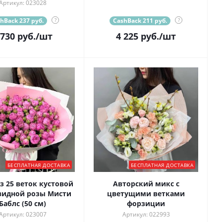
Артикул: 023028
hBack 237 руб.
?
CashBack 211 руб.
?
 730
руб.
/шт
4 225
руб.
/шт
БЕСПЛАТНАЯ ДОСТАВКА
БЕСПЛАТНАЯ ДОСТАВКА
з 25 веток кустовой
Авторский микс с
видной розы Мисти
цветущими ветками
Баблс (50 см)
форзиции
Артикул: 023007
Артикул: 022993