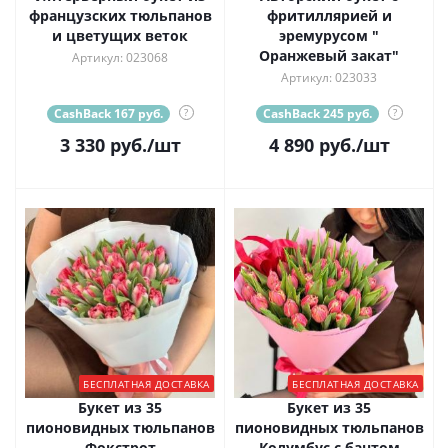
французских тюльпанов
фритиллярией и
и цветущих веток
эремурусом "
Оранжевый закат"
Артикул: 023068
Артикул: 023033
CashBack 167 руб.
?
CashBack 245 руб.
?
3 330
руб.
/шт
4 890
руб.
/шт
БЕСПЛАТНАЯ ДОСТАВКА
БЕСПЛАТНАЯ ДОСТАВКА
Букет из 35
Букет из 35
пионовидных тюльпанов
пионовидных тюльпанов
Фокстрот
Колумбус с бантом