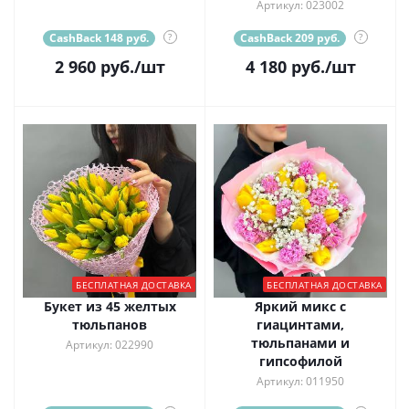
Артикул: 023002
CashBack 148 руб.
?
CashBack 209 руб.
?
2 960
руб.
/шт
4 180
руб.
/шт
БЕСПЛАТНАЯ ДОСТАВКА
БЕСПЛАТНАЯ ДОСТАВКА
Букет из 45 желтых
Яркий микс с
тюльпанов
гиацинтами,
тюльпанами и
Артикул: 022990
гипсофилой
Артикул: 011950