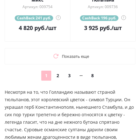
Артикул: 009754
Артикул: 009736
CashBack 241 руб.
?
CashBack 196 руб.
?
4 820
руб.
/шт
3 925
руб.
/шт
Показать еще
1
2
3
8
Несмотря на то, что Голландию называют страной
тюльпанов, этот королевский цветок - символ Турции. Он
украшал герб Константинополя, нынешнего Стамбула, и до
сих пор турки трепетно и бережно относятся к цветку -
легенда гласит, что на дне нежного бутона спрятано
счастье. Суровые османские султаны дарили своим
любимым женам драгоценности в виде тюльпанов,