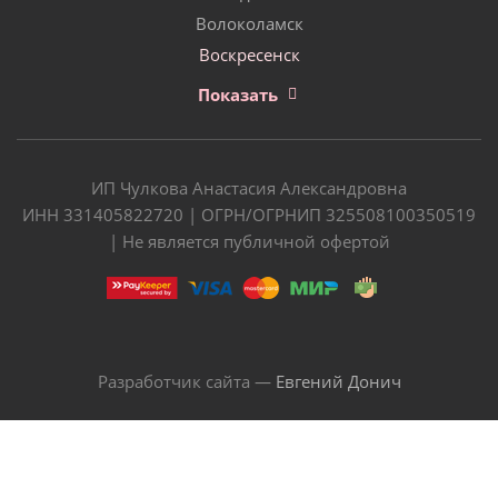
Волоколамск
Воскресенск
Показать
ИП Чулкова Анастасия Александровна
ИНН 331405822720 | ОГРН/ОГРНИП 325508100350519
| Не является публичной офертой
Разработчик сайта —
Евгений Донич