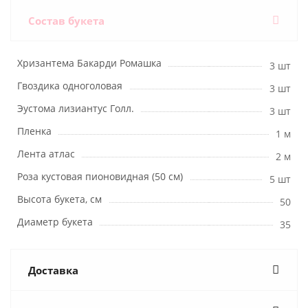
Состав букета
Хризантема Бакарди Ромашка
3 шт
Гвоздика одноголовая
3 шт
Эустома лизиантус Голл.
3 шт
Пленка
1 м
Лента атлас
2 м
Роза кустовая пионовидная (50 см)
5 шт
Высота букета, см
50
Диаметр букета
35
Доставка