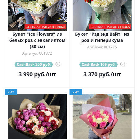
БЕСПЛАТНАЯ ДОСТАВКА
БЕСПЛАТНАЯ ДОСТАВКА
Букет "Ice Flowers" из
Букет "Рэд энд Вайт" из
белых роз с эвкалиптом
роз и гиперикума
(50 см)
Артикул: 001775
Артикул: 001872
CashBack 200 руб.
?
CashBack 169 руб.
?
3 990
руб.
/шт
3 370
руб.
/шт
ХИТ
ХИТ