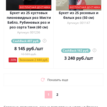
БЕСПЛАТНАЯ ДОСТАВКА
БЕСПЛАТНАЯ ДОСТАВКА
Букет из 25 кустовых
Букет из 25 розовых и
пионовидных роз Мисти
белых роз (50 см)
Баблз, Рубиновых роз и
Артикул: 001147
роз сорта Таня (60 см)
Артикул: 001236
CashBack 407 руб.
?
8 145
руб.
/шт
CashBack 162 руб.
?
10 589 руб.
3 240
руб.
/шт
-30%
Экономия 2 444 руб.
Показать еще
1
2