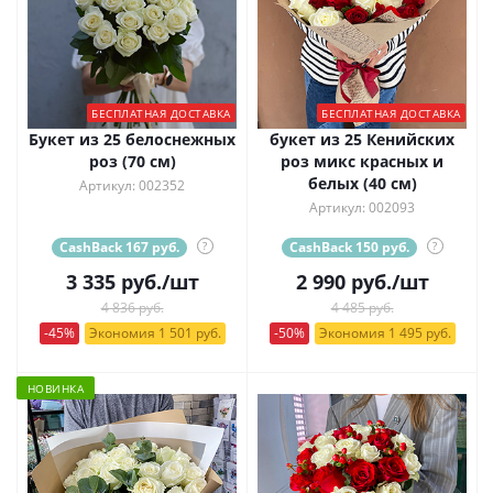
БЕСПЛАТНАЯ ДОСТАВКА
БЕСПЛАТНАЯ ДОСТАВКА
Букет из 25 белоснежных
букет из 25 Кенийских
роз (70 см)
роз микс красных и
белых (40 см)
Артикул: 002352
Артикул: 002093
CashBack 167 руб.
?
CashBack 150 руб.
?
3 335
руб.
/шт
2 990
руб.
/шт
4 836 руб.
4 485 руб.
-45%
Экономия 1 501 руб.
-50%
Экономия 1 495 руб.
НОВИНКА