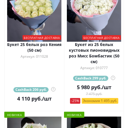
БЕСПЛАТНАЯ ДОСТАВКА
БЕСПЛАТНАЯ ДОСТАВКА
Букет 25 белых роз Кения
Букет из 25 белых
(50 см)
кустовых пионовидных
роз Мисс Бомбастик (50
Артикул: 011028
см)
Артикул: 010777
CashBack 299 руб.
?
5 980
руб.
/шт
CashBack 206 руб.
?
7 475 руб.
4 110
руб.
/шт
-25%
Экономия 1 495 руб.
НОВИНКА
НОВИНКА