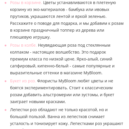
Розы в корзине.
Цветы устанавливаются в плетеную
корзину из эко-материалов - бамбука или ивовых
прутиков, украшаются лентой и яркой зеленью.
Расскажите о поводе для подарка, и мы добавим к розам
в корзине праздничный топпер из дерева или
плюшевую игрушку.
Розы в колбе.
Неувядающая роза под стеклянным
колпаком - настоящее волшебство. Это подарок
премиум класса по низкой цене. Ярко-алый, синий
сапфировый, кипенно-белый - самые популярные и
выразительные оттенки в магазине MyBloom.
Букет из роз.
Флористы MyBloom любят цветы и не
боятся экспериментировать. Стоит к классическим
розам добавить альстромерии или эустомы, и букет
заиграет новыми красками.
Лепестки роз обладают не только красотой, но и
большой пользой. Ванна из лепестков снимает
усталость и тонизирует кожу. Лепестками роз украшают