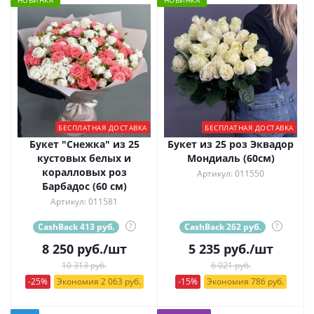
НОВИНКА
НОВИНКА
БЕСПЛАТНАЯ ДОСТАВКА
БЕСПЛАТНАЯ ДОСТАВКА
Букет "Снежка" из 25
Букет из 25 роз Эквадор
кустовых белых и
Мондиаль (60см)
коралловых роз
Артикул: 011550
Барбадос (60 см)
Артикул: 011581
CashBack 413 руб.
?
CashBack 262 руб.
?
8 250
руб.
/шт
5 235
руб.
/шт
10 313 руб.
6 021 руб.
-25%
Экономия 2 063 руб.
-15%
Экономия 786 руб.