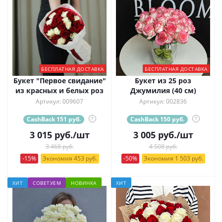
БЕСПЛАТНАЯ ДОСТАВКА
БЕСПЛАТНАЯ ДОСТАВКА
Букет "Первое свидание"
Букет из 25 роз
из красных и белых роз
Джумилия (40 см)
Артикул: 009607
Артикул: 002836
CashBack 151 руб.
?
CashBack 150 руб.
?
3 015
руб.
/шт
3 005
руб.
/шт
3 468 руб.
4 508 руб.
-15%
Экономия 453 руб.
-50%
Экономия 1 503 руб.
ХИТ
СОВЕТУЕМ
НОВИНКА
ХИТ