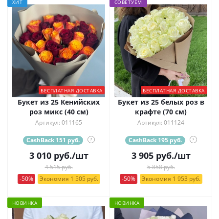
ХИТ
СОВЕТУЕМ
БЕСПЛАТНАЯ ДОСТАВКА
БЕСПЛАТНАЯ ДОСТАВКА
Букет из 25 Кенийских
Букет из 25 белых роз в
роз микс (40 см)
крафте (70 см)
Артикул: 011165
Артикул: 011124
CashBack 151 руб.
?
CashBack 195 руб.
?
3 010
руб.
/шт
3 905
руб.
/шт
4 515 руб.
5 858 руб.
-50%
Экономия 1 505 руб.
-50%
Экономия 1 953 руб.
НОВИНКА
НОВИНКА