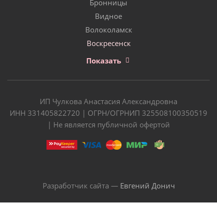
Бронницы
Видное
Волоколамск
Воскресенск
Показать
ИП Чулкова Анастасия Александровна
ИНН 331405822720 | ОГРН/ОГРНИП 325508100350519
| Не является публичной офертой
Разработчик сайта —
Евгений Донич