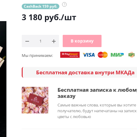
?
CashBack 159 руб.
3 180
руб.
/шт
В корзину
Мы принимаем:
Бесплатная доставка внутри МКАДа
Бесплатная записка к любом
заказу
Самые важные слова, которые вы хотите
получателю, будут напечатаны на записк
цветы с любовью