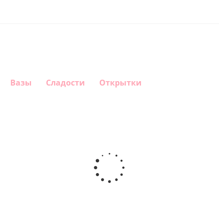
Вазы
Сладости
Открытки
Шар
Шар
Шар
Шар
гелиевый
гелиевый
гелиевый
Звезда - С
цифра 4
цифра 3
цифра 1
днем
(40х102
(40х102
(40х102
рождения
см)
см)
см)
(45 см)
1 330
1 330
1 330
895