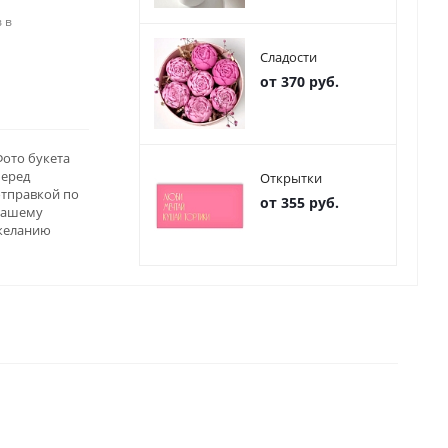
 в
Сладости
от 370 руб.
ото букета
перед
Открытки
отправкой по
от 355 руб.
вашему
желанию