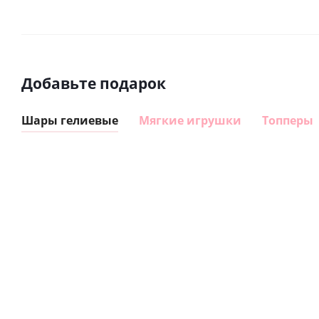
Добавьте подарок
Шары гелиевые
Мягкие игрушки
Топперы
Шар
Шар
сердце I
гелиевый
love you
цифра 8
Сердце розовое
(45 см)
(40х102
фольгированный
см)
шар с гелием (45
см)
1 330
895