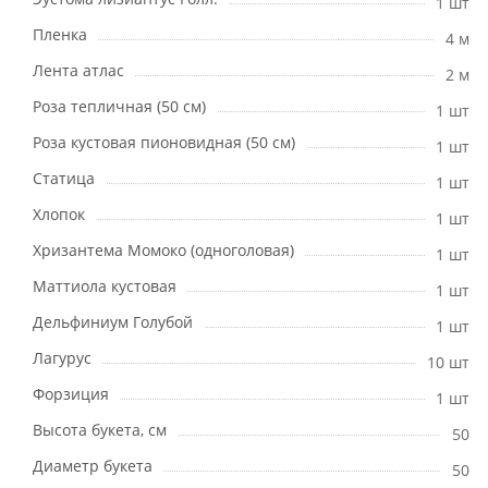
1 шт
Пленка
4 м
Лента атлас
2 м
Роза тепличная (50 см)
1 шт
Роза кустовая пионовидная (50 см)
1 шт
Статица
1 шт
Хлопок
1 шт
Хризантема Момоко (одноголовая)
1 шт
Маттиола кустовая
1 шт
Дельфиниум Голубой
1 шт
Лагурус
10 шт
Форзиция
1 шт
Высота букета, см
50
Диаметр букета
50