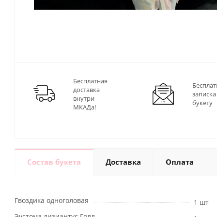
Бесплатная
Бесплат
доставка
записка
внутри
букету
МКАДа!
Состав букета
Доставка
Оплата
Гвоздика одноголовая
1 шт
Эустома лизиантус Голл.