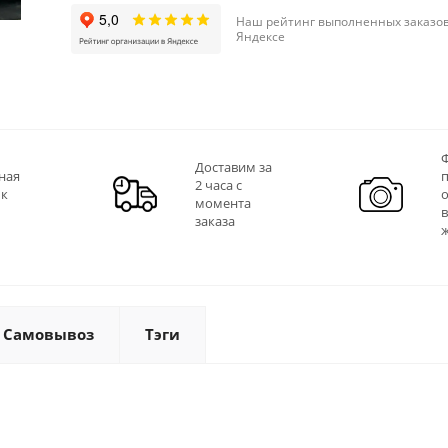
Наш рейтинг выполненных заказов
Яндексе
Ф
Доставим за
ная
2 часа с
 к
момента
заказа
Самовывоз
Тэги