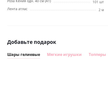
Роза Кения одн. 40 см (А1)
101 шт
Лента атлас
2 м
Добавьте подарок
Шары гелиевые
Мягкие игрушки
Топперы
Шар
Шар
сердце I
гелиевый
love you
цифра 8
Сердце розовое
(45 см)
(40х102
фольгированный
см)