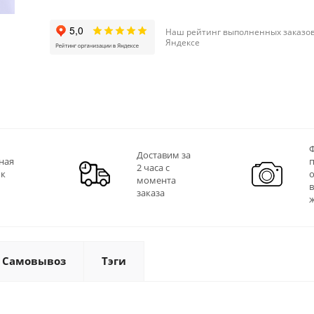
Наш рейтинг выполненных заказов
Яндексе
Ф
Доставим за
ная
2 часа с
 к
момента
заказа
Самовывоз
Тэги