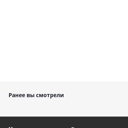
шар с гелием (45
см)
1 330
895
руб.
895
руб.
руб.
Ранее вы смотрели