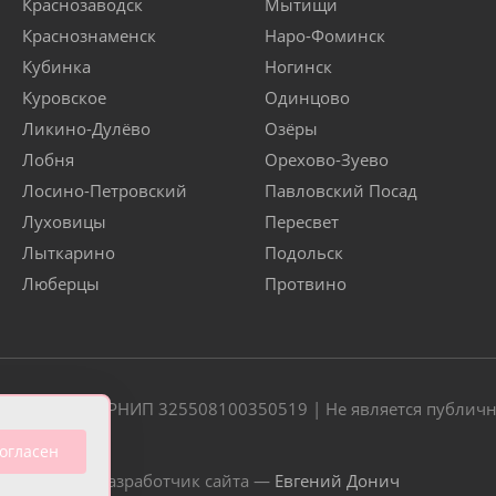
Краснозаводск
Мытищи
Краснознаменск
Наро-Фоминск
Кубинка
Ногинск
Куровское
Одинцово
Ликино-Дулёво
Озёры
Лобня
Орехово-Зуево
Лосино-Петровский
Павловский Посад
Луховицы
Пересвет
Лыткарино
Подольск
Люберцы
Протвино
20 | ОГРН/ОГРНИП 325508100350519 | Не является публич
огласен
Разработчик сайта —
Евгений Донич