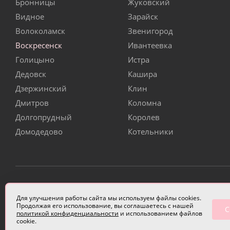
Бронницы
Жуковский
Видное
Зарайск
Волоколамск
Звенигород
Воскресенск
Ивантеевка
Голицыно
Истра
Дедовск
Кашира
Дзержинский
Клин
Дмитров
Коломна
Долгопрудный
Королев
Домодедово
Котельники
ИП Чулкова Анастасия Александровна ИНН 3314058227
Для улучшения работы сайта мы используем файлы cookies.
Продолжая его использование, вы соглашаетесь с нашей
С
политикой конфиденциальности
и использованием файлов
cookie.