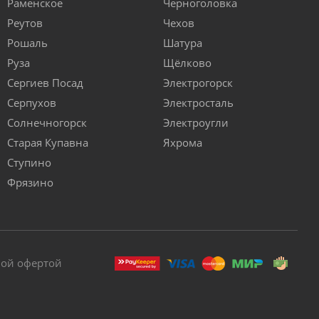
Раменское
Черноголовка
Реутов
Чехов
Рошаль
Шатура
Руза
Щёлково
Сергиев Посад
Электрогорск
Серпухов
Электросталь
Солнечногорск
Электроугли
Старая Купавна
Яхрома
Ступино
Фрязино
ной офертой