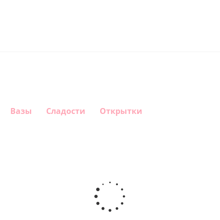
Вазы
Сладости
Открытки
Шар
Шар
Шар
Шар
гелиевый
гелиевый
гелиевый
Звезда - С
цифра 4
цифра 3
цифра 1
днем
(40х102
(40х102
(40х102
рождения
см)
см)
см)
(45 см)