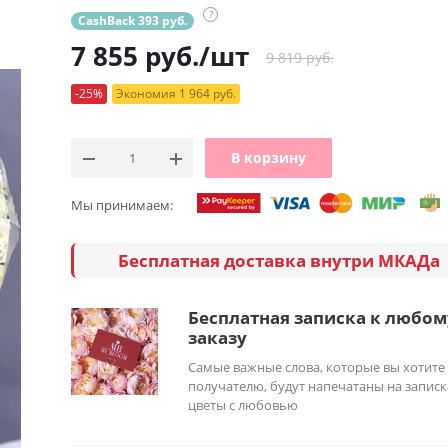
?
CashBack 393 руб.
7 855
руб.
/шт
9 819 руб.
-25%
Экономия 1 964 руб.
В корзину
Мы принимаем:
Бесплатная доставка внутри МКАДа
Бесплатная записка к любом
заказу
Самые важные слова, которые вы хотите
получателю, будут напечатаны на записк
цветы с любовью