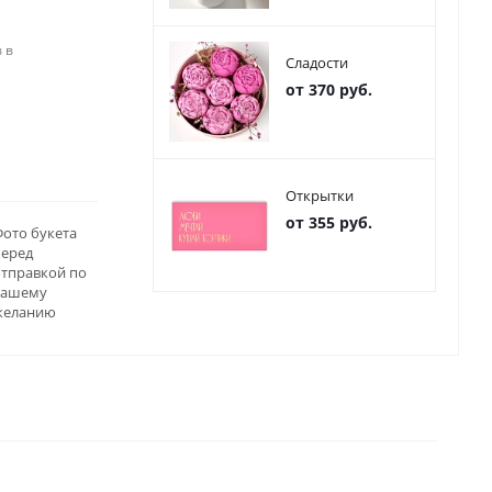
 в
Сладости
от 370 руб.
Открытки
от 355 руб.
ото букета
перед
отправкой по
вашему
желанию