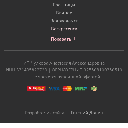
Бронницы
Видное
Волоколамск
Воскресенск
Показать
ИП Чулкова Анастасия Александровна
ИНН 331405822720 | ОГРН/ОГРНИП 325508100350519
| Не является публичной офертой
Разработчик сайта —
Евгений Донич