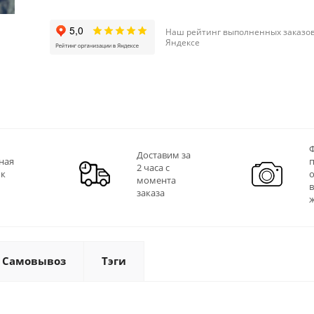
Наш рейтинг выполненных заказов
Яндексе
Ф
Доставим за
ная
2 часа с
 к
момента
заказа
Самовывоз
Тэги