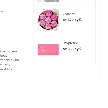
 в
Сладости
от 370 руб.
Открытки
от 355 руб.
ото букета
перед
отправкой по
вашему
желанию