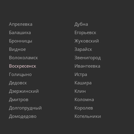
Апрелевка
Дубна
Балашиха
Егорьевск
Бронницы
Жуковский
Видное
Зарайск
Волоколамск
Звенигород
Воскресенск
Ивантеевка
Голицыно
Истра
Дедовск
Кашира
Дзержинский
Клин
Дмитров
Коломна
Долгопрудный
Королев
Домодедово
Котельники