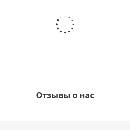
Шар
Шар
Шар
Шар
сердце,
сердце I
гелиевый
Звезда - С
моя
love you
цифра 1
днем
любовь
(45 см)
(40х102
рождения
см)
(45 см)
1 330
895
895
895
руб.
руб.
руб.
руб.
Отзывы о нас