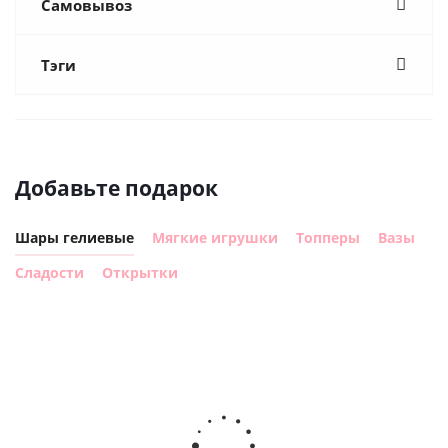
Самовывоз
Тэги
Добавьте подарок
Шары гелиевые
Мягкие игрушки
Топперы
Вазы
Сладости
Открытки
Шар
Шар
сердце I
гелиевый
ге