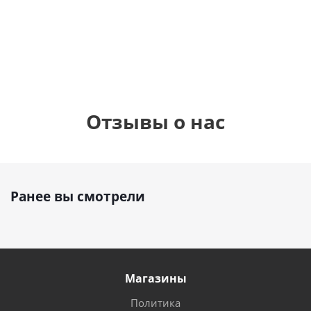
см)
1 330
895
1
руб.
895
руб.
руб.
Отзывы о нас
Ранее вы смотрели
Магазины
Политика