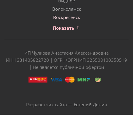
Видное
Волоколамск
Воскресенск
Показать
ИП Чулкова Анастасия Александровна
ИНН 331405822720 | ОГРН/ОГРНИП 325508100350519
| Не является публичной офертой
Разработчик сайта —
Евгений Донич