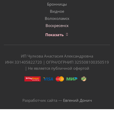
Бронницы
Видное
Волоколамск
Воскресенск
Показать
ИП Чулкова Анастасия Александровна
ИНН 331405822720 | ОГРН/ОГРНИП 325508100350519
| Не является публичной офертой
Разработчик сайта —
Евгений Донич