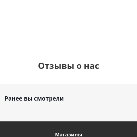
фольгированный
см)
см)
шар с гелием (45
см)
1 330
1 330
895
руб.
руб.
руб.
Отзывы о нас
Ранее вы смотрели
Магазины