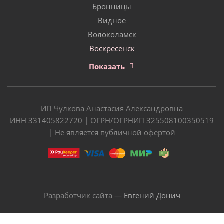
Бронницы
Видное
Волоколамск
Воскресенск
Показать
ИП Чулкова Анастасия Александровна
ИНН 331405822720 | ОГРН/ОГРНИП 325508100350519
| Не является публичной офертой
Разработчик сайта —
Евгений Донич