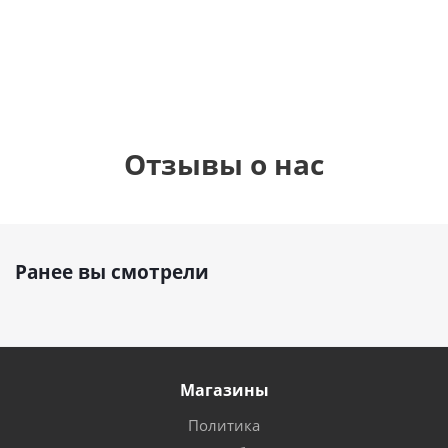
см)
1 330
895
1
руб.
895
руб.
руб.
Отзывы о нас
Ранее вы смотрели
Магазины
Политика