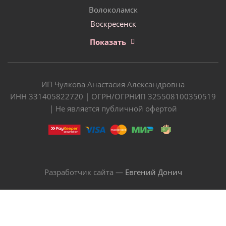
Волоколамск
Воскресенск
Показать
ИП Чулкова Анастасия Александровна
ИНН 331405822720 | ОГРН/ОГРНИП 325508100350519
| Не является публичной офертой
Разработчик сайта —
Евгений Донич