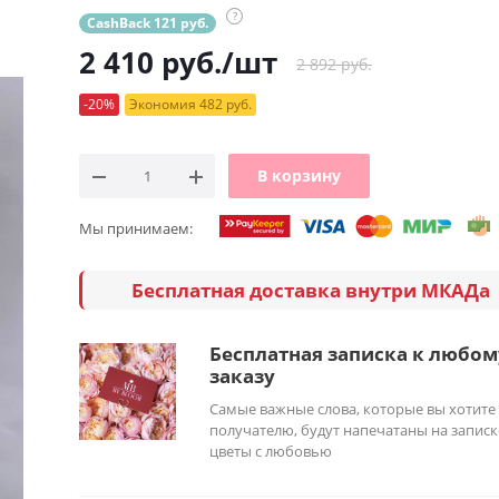
?
CashBack 121 руб.
2 410
руб.
/шт
2 892 руб.
-20%
Экономия 482 руб.
В корзину
Мы принимаем:
Бесплатная доставка внутри МКАДа
Бесплатная записка к любом
заказу
Самые важные слова, которые вы хотите
получателю, будут напечатаны на записк
цветы с любовью