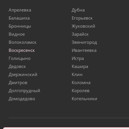
Апрелевка
Дубна
Балашиха
Егорьевск
Бронницы
Жуковский
Видное
Зарайск
Волоколамск
Звенигород
Воскресенск
Ивантеевка
Голицыно
Истра
Дедовск
Кашира
Дзержинский
Клин
Дмитров
Коломна
Долгопрудный
Королев
Домодедово
Котельники