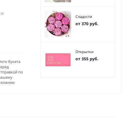
 в
Сладости
от 370 руб.
Открытки
от 355 руб.
ото букета
перед
отправкой по
вашему
желанию