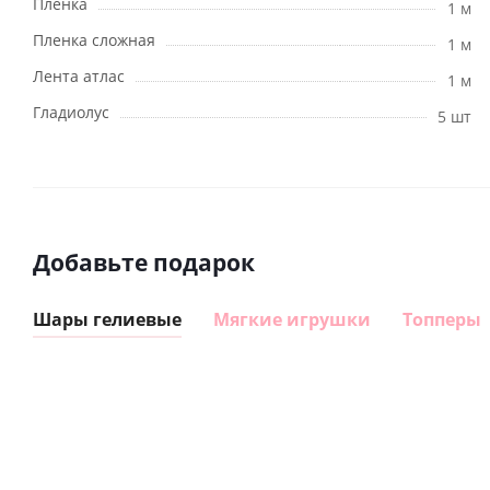
Пленка
1 м
Пленка сложная
1 м
Лента атлас
1 м
Гладиолус
5 шт
Добавьте подарок
Шары гелиевые
Мягкие игрушки
Топперы
Шар
Шар