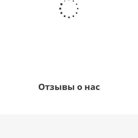
сердце,
сердце I
гелиевый
Звезда - С
моя
love you
цифра 1
днем
любовь
(45 см)
(40х102
рождения
см)
(45 см)
1 330
895
895
895
руб.
руб.
руб.
руб.
Отзывы о нас