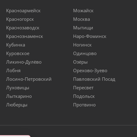
Красноармейск
Можайск
Красногорск
Москва
Краснозаводск
Мытищи
Краснознаменск
Наро-Фоминск
Кубинка
Ногинск
Куровское
Одинцово
Ликино-Дулёво
Озёры
Лобня
Орехово-Зуево
Лосино-Петровский
Павловский Посад
Луховицы
Пересвет
Лыткарино
Подольск
Люберцы
Протвино