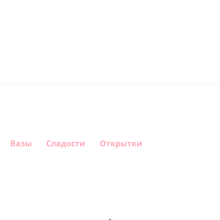
Вазы
Сладости
Открытки
Шар
Шар
Шар
Шар