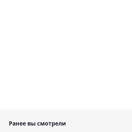
гелиевый
гелиевый
цифра 8
цифра 4
Сердце розовое
(40х102
(40х102
фольгированный
см)
см)
шар с гелием (45
см)
1 330
1 330
руб.
895
руб.
руб.
Ранее вы смотрели