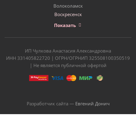
Волоколамск
Воскресенск
Показать
ИП Чулкова Анастасия Александровна
ИНН 331405822720 | ОГРН/ОГРНИП 325508100350519
| Не является публичной офертой
Разработчик сайта —
Евгений Донич