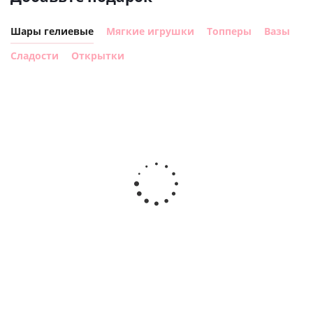
Шары гелиевые
Мягкие игрушки
Топперы
Вазы
Сладости
Открытки
Шар с
Шар круг,
днем
счастливого
рождения,
Сердце розовое
дня
с
фольгированный
рождения
бабочками
шар с гелием (45
(45см)
см)
900
руб.
900
руб.
895
руб.