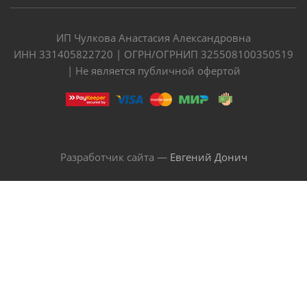
ИП Чулкова Анастасия Александровна
ИНН 331405822720 | ОГРН/ОГРНИП 325508100350519
| Не является публичной офертой
Разработчик сайта —
Евгений Донич