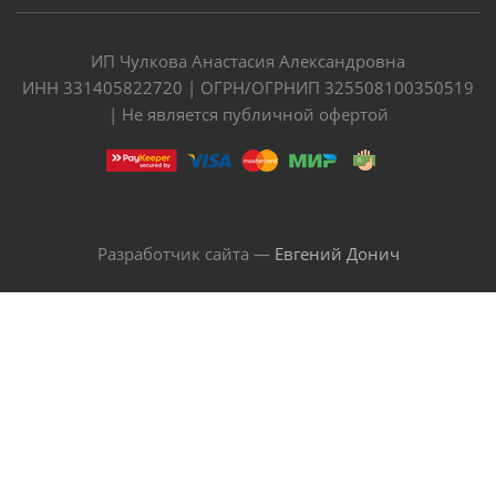
ИП Чулкова Анастасия Александровна
ИНН 331405822720 | ОГРН/ОГРНИП 325508100350519
| Не является публичной офертой
Разработчик сайта —
Евгений Донич